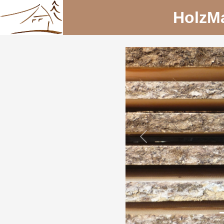
HolzM
Previous